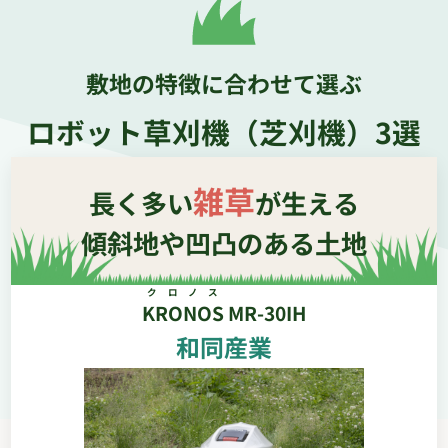
敷地の特徴に合わせて選ぶ
ロボット草刈機（芝刈機）3選
雑草
長く多い
が生える
傾斜地や凹凸のある土地
クロノス
KRONOS
MR-30IH
和同産業