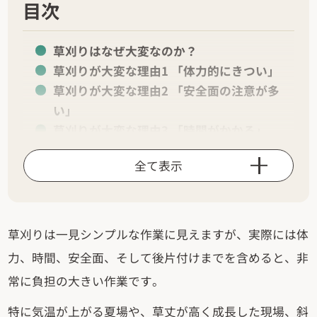
目次
草刈りはなぜ大変なのか？
草刈りが大変な理由1 「体力的にきつい」
草刈りが大変な理由2 「安全面の注意が多
い」
草刈りが大変な理由3 「時間がかかる」
草刈りが大変な理由4 「刈った後の処理も
全て表示
重い」
草刈りが特に大変になりやすい場面
草刈りは自分でやるべき？外注すべき？
草刈りの大変さを減らす方法
草刈りは一見シンプルな作業に見えますが、実際には体
草刈りが大変だと感じる人が増えている背
力、時間、安全面、そして後片付けまでを含めると、非
景
常に負担の大きい作業です。
草刈りの大変さを軽く見ないことが大切
よくある質問（Q＆A）
特に気温が上がる夏場や、草丈が高く成長した現場、斜