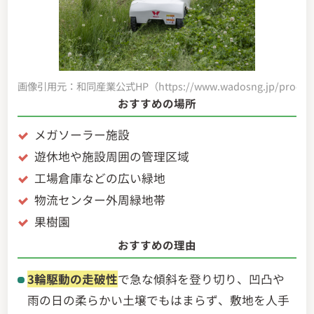
画像引用元：和同産業公式HP（https://www.wadosng.jp/product/
おすすめの場所
メガソーラー施設
遊休地や施設周囲の管理区域
工場倉庫などの広い緑地
物流センター外周緑地帯
果樹園
おすすめの理由
3輪駆動の走破性
で急な傾斜を登り切り、凹凸や
草・芝用途別
雨の日の柔らかい土壌でもはまらず、敷地を人手
おすすめロボット草刈り機3選