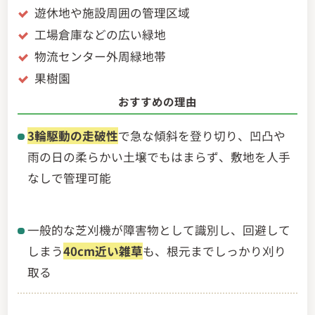
遊休地や施設周囲の管理区域
工場倉庫などの広い緑地
物流センター外周緑地帯
果樹園
おすすめの理由
3輪駆動の走破性
で急な傾斜を登り切り、凹凸や
雨の日の柔らかい土壌でもはまらず、敷地を人手
なしで管理可能
一般的な芝刈機が障害物として識別し、回避して
しまう
40cm近い雑草
も、根元までしっかり刈り
取る