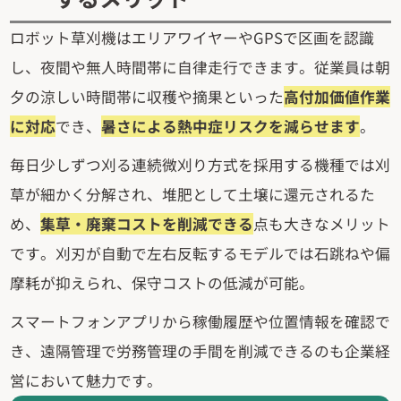
ロボット草刈機はエリアワイヤーやGPSで区画を認識
し、夜間や無人時間帯に自律走行できます。従業員は朝
夕の涼しい時間帯に収穫や摘果といった
高付加価値作業
に対応
でき、
暑さによる熱中症リスクを減らせます
。
毎日少しずつ刈る連続微刈り方式を採用する機種では刈
草が細かく分解され、堆肥として土壌に還元されるた
め、
集草・廃棄コストを削減できる
点も大きなメリット
です。刈刃が自動で左右反転するモデルでは石跳ねや偏
摩耗が抑えられ、保守コストの低減が可能。
スマートフォンアプリから稼働履歴や位置情報を確認で
き、遠隔管理で労務管理の手間を削減できるのも企業経
営において魅力です。