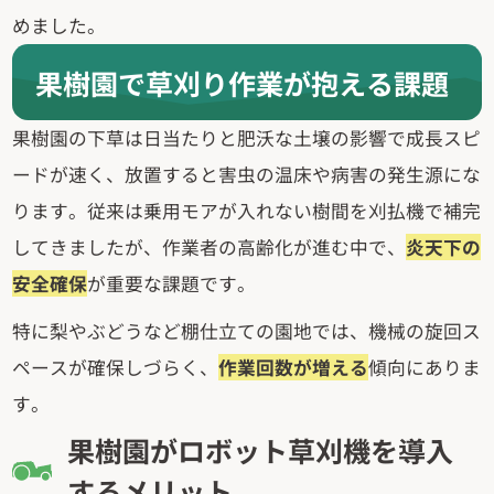
めました。
果樹園で草刈り作業が抱える課題
果樹園の下草は日当たりと肥沃な土壌の影響で成長スピ
ードが速く、放置すると害虫の温床や病害の発生源にな
ります。従来は乗用モアが入れない樹間を刈払機で補完
してきましたが、作業者の高齢化が進む中で、
炎天下の
安全確保
が重要な課題です。
特に梨やぶどうなど棚仕立ての園地では、機械の旋回ス
ペースが確保しづらく、
作業回数が増える
傾向にありま
す。
果樹園がロボット草刈機を導入
するメリット