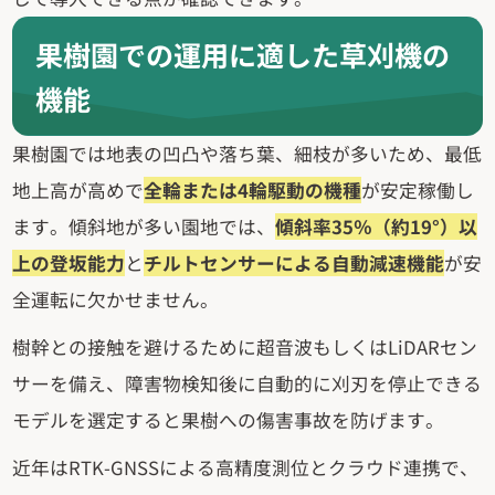
果樹園での運用に適した草刈機の
機能
果樹園では地表の凹凸や落ち葉、細枝が多いため、最低
地上高が高めで
全輪または4輪駆動の機種
が安定稼働し
ます。傾斜地が多い園地では、
傾斜率35％（約19°）以
上の登坂能力
と
チルトセンサーによる自動減速機能
が安
全運転に欠かせません。
樹幹との接触を避けるために超音波もしくはLiDARセン
サーを備え、障害物検知後に自動的に刈刃を停止できる
モデルを選定すると果樹への傷害事故を防げます。
近年はRTK-GNSSによる高精度測位とクラウド連携で、