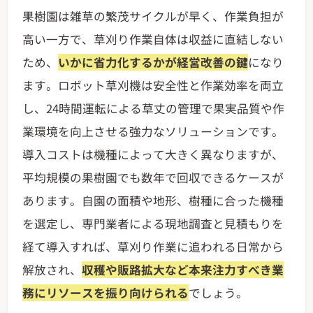
果樹園は雑草の繁茂サイクルが早く、作業負担が
高い一方で、草刈り作業自体は収益に直結しない
ため、
いかに省力化するかが経営改善の鍵
になり
ます。ロボット草刈機は安全性と作業効率を両立
し、24時間運転による草丈の管理で果実品質や作
業環境を向上させる強力なソリューションです。
導入コストは機種によって大きく異なりますが、
平均規模の果樹園でも数年で回収できるケースが
あります。自園の面積や地形、樹種に合った機種
を選定し、専門業者による現地調査と見積もりを
経て導入すれば、草刈り作業に追われる日常から
解放され、
収穫や販路拡大など本来注力すべき業
務にリソースを振り向けられる
でしょう。