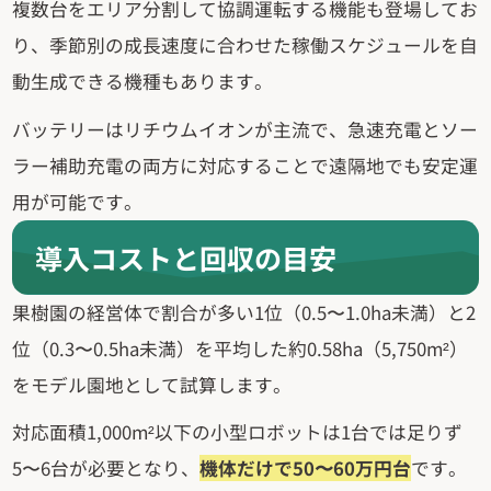
複数台をエリア分割して協調運転する機能も登場してお
り、季節別の成長速度に合わせた稼働スケジュールを自
動生成できる機種もあります。
バッテリーはリチウムイオンが主流で、急速充電とソー
ラー補助充電の両方に対応することで遠隔地でも安定運
用が可能です。
導入コストと回収の目安
果樹園の経営体で割合が多い1位（0.5〜1.0ha未満）と2
位（0.3〜0.5ha未満）を平均した約0.58ha（5,750m²）
をモデル園地として試算します。
対応面積1,000m²以下の小型ロボットは1台では足りず
5〜6台が必要となり、
機体だけで50〜60万円台
です。