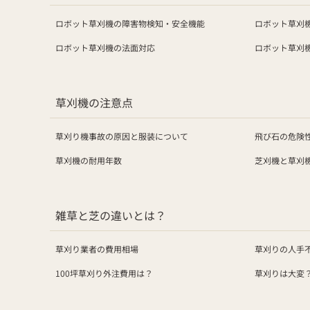
ロボット草刈機の障害物検知・安全機能
ロボット草刈機
ロボット草刈機の法面対応
ロボット草刈
草刈機の注意点
草刈り機事故の原因と服装について
飛び石の危険
草刈機の耐用年数
芝刈機と草刈
雑草と芝の違いとは？
草刈り業者の費用相場
草刈りの人手
100坪草刈り外注費用は？
草刈りは大変