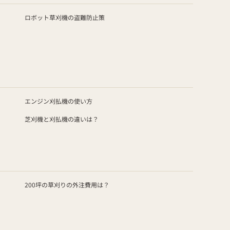
ロボット草刈機の盗難防止策
エンジン刈払機の使い方
芝刈機と刈払機の違いは？
200坪の草刈りの外注費用は？