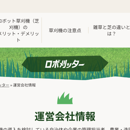
ロボット草刈機（芝
刈機）の
雑草と芝の違い
草刈機の注意点
メリット・デメリッ
は？
ト
ッター
»
運営会社情報
運営会社情報
機の導入を検討している自治体や企業の管理担当者、農業・造