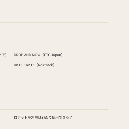
ノア）
DROP AND MOW（ETG Japan）
RKT3・RKT5（Roktrack）
ロボット草刈機は斜面で使用できる？