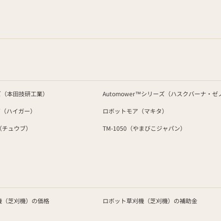
ーズ（本田技研工業）
Automower™シリーズ（ハスクバーナ・ゼ
ーズ（ハイガー）
ロボットモア（マキタ）
（チュウブ）
TM-1050（やまびこジャパン）
機（芝刈機）の価格
ロボット草刈機（芝刈機）の補助金