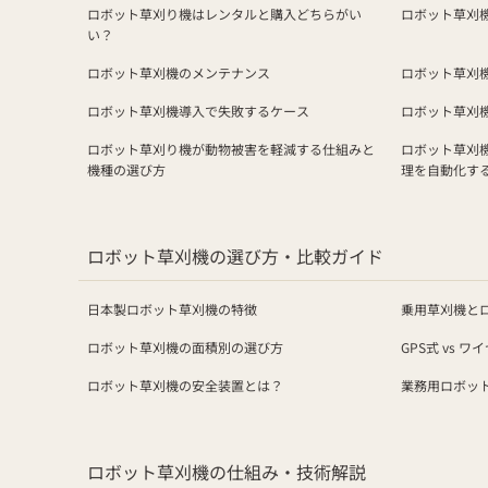
ロボット草刈り機はレンタルと購入どちらがい
ロボット草刈
い？
ロボット草刈機のメンテナンス
ロボット草刈
ロボット草刈機導入で失敗するケース
ロボット草刈
ロボット草刈り機が動物被害を軽減する仕組みと
ロボット草刈
機種の選び方
理を自動化す
ロボット草刈機の選び方・比較ガイド
日本製ロボット草刈機の特徴
乗用草刈機と
ロボット草刈機の面積別の選び方
GPS式 vs ワ
ロボット草刈機の安全装置とは？
業務用ロボッ
ロボット草刈機の仕組み・技術解説