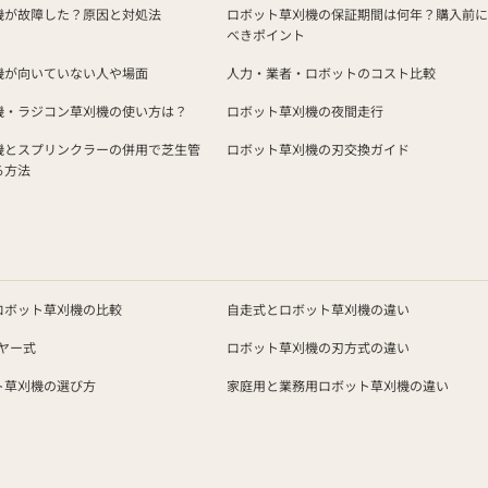
機が故障した？原因と対処法
ロボット草刈機の保証期間は何年？購入前に
べきポイント
機が向いていない人や場面
人力・業者・ロボットのコスト比較
機・ラジコン草刈機の使い方は？
ロボット草刈機の夜間走行
機とスプリンクラーの併用で芝生管
ロボット草刈機の刃交換ガイド
る方法
ロボット草刈機の比較
自走式とロボット草刈機の違い
イヤー式
ロボット草刈機の刃方式の違い
ト草刈機の選び方
家庭用と業務用ロボット草刈機の違い