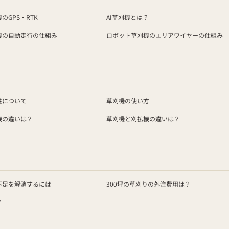
のGPS・RTK
AI草刈機とは？
機の自動走行の仕組み
ロボット草刈機のエリアワイヤーの仕組み
性について
草刈機の使い方
機の違いは？
草刈機と刈払機の違いは？
不足を解消するには
300坪の草刈りの外注費用は？
？