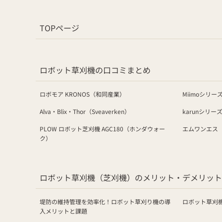
TOPページ
ロボット草刈機の口コミまとめ
ロボモア KRONOS（和同産業）
Miimoシリ
Alva・​Blix・​Thor（Sveaverken）
karunシリ
PLOW ロボット芝刈機 AGC180（ホンダウォー
エムワンエス
ク）
ロボット草刈機（芝刈機）のメリット・デメリット
堤防の維持管理を効率化！ロボット草刈り機の導
ロボット草刈
入メリットと課題