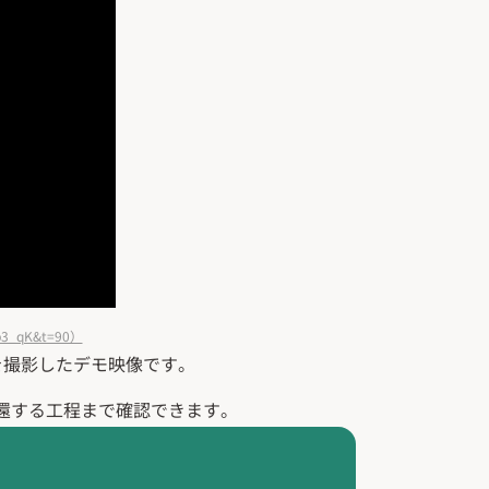
3_qK&t=90）
を撮影したデモ映像です。
還する工程まで確認できます。