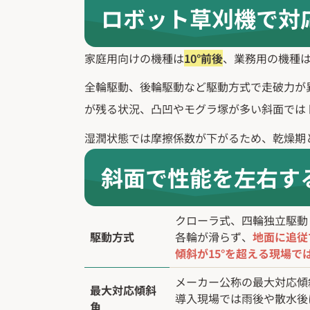
ロボット草刈機で対
家庭用向けの機種は
10°前後
、業務用の機種
全輪駆動、後輪駆動など駆動方式で走破力が
が残る状況、凸凹やモグラ塚が多い斜面では
湿潤状態では摩擦係数が下がるため、乾燥期
斜面で性能を左右す
クローラ式、四輪独立駆動（
駆動方式
各輪が滑らず、
地面に追従
傾斜が15°を超える現場で
メーカー公称の最大対応傾
最大対応傾斜
導入現場では雨後や散水後
角