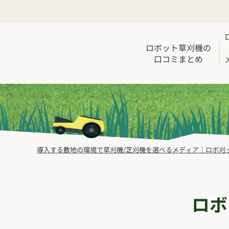
ロボット草刈機の
口コミまとめ
導入する敷地の環境で草刈機/芝刈機を選べるメディア｜ロボ刈
ロボ