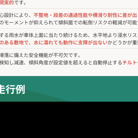
現実的
です。
心設計により、
不整地・段差の通過性能や横滑り耐性に差が出
のモーメントが抑えられて傾斜面での転倒リスクの軽減が可能
する雨水が車体上面に当たり続けるため、水平地より浸水リス
のある敷地で、水に濡れても動作に支障が出ない
かどうかが重
滑落に備えた安全機能が不可欠です。
検知し減速、傾斜角度が設定値を超えると自動停止する
チルト
走行例