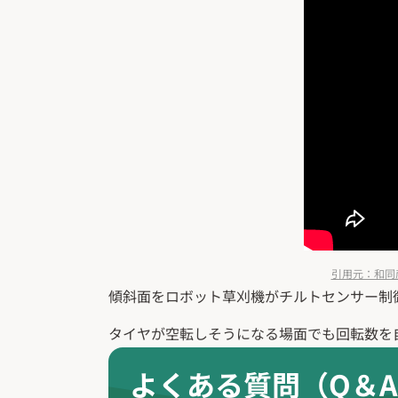
引用元：和同産業公
傾斜面をロボット草刈機がチルトセンサー制
タイヤが空転しそうになる場面でも回転数を
よくある質問（Q＆