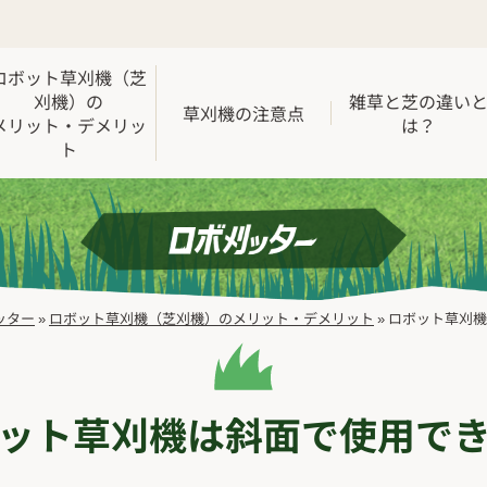
ロボット草刈機（芝
刈機）の
雑草と芝の違い
草刈機の注意点
メリット・デメリッ
は？
ト
ッター
»
ロボット草刈機（芝刈機）のメリット・デメリット
»
ロボット草刈機
ット草刈機は斜面で使用で