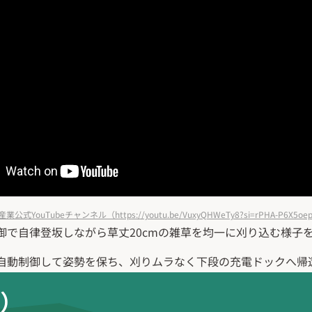
式YouTubeチャンネル（https://youtu.be/VuxyQHWeTy8?si=rPHA-P6X5oep
御で自律登坂しながら草丈20cmの雑草を均一に刈り込む様子
自動制御して姿勢を保ち、刈りムラなく下段の充電ドックへ帰
A）