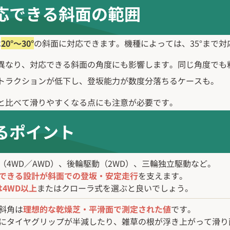
応できる
斜面の範囲
は
20°～30°
の斜面に対応できます。機種によっては、35°まで対
異なり、対応できる斜面の角度にも影響します。同じ角度でも粘
トラクションが低下し、登坂能力が数度分落ちるケースも。
と比べて滑りやすくなる点にも注意が必要です。
るポイント
4WD／AWD）、後輪駆動（2WD）、三輪独立駆動など。
できる設計が斜面での登坂・安定走行
を支えます。
は4WD以上
またはクローラ式を選ぶと良いでしょう。
斜角は
理想的な乾燥芝・平滑面で測定された値
です。
にタイヤグリップが半減したり、雑草の根が浮き上がって滑り