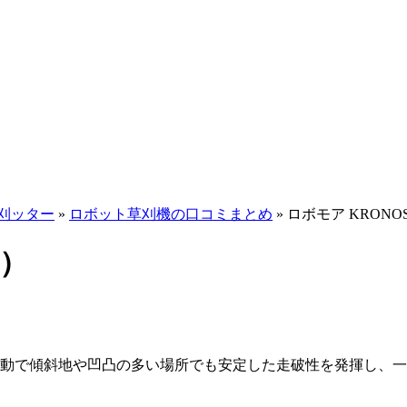
刈ッター
»
ロボット草刈機の口コミまとめ
»
ロボモア KRON
業）
輪駆動で傾斜地や凹凸の多い場所でも安定した走破性を発揮し、