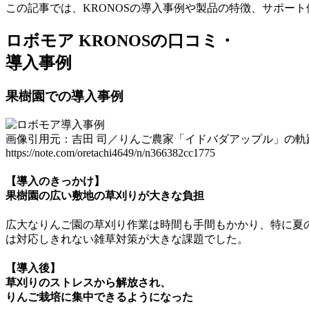
この記事では、KRONOSの導入事例や製品の特徴、サポー
ロボモア KRONOSの口コミ・
導入事例
果樹園での導入事例
画像引用元：吉田 司／りんご農家「イドバダアップル」の軌跡n
https://note.com/oretachi4649/n/n366382cc1775
【導入のきっかけ】
果樹園の広い敷地の草刈りが大きな負担
広大なりんご園の草刈り作業は時間も手間もかかり
、特に夏
は対応しきれない雑草対策が大きな課題でした。
【導入後】
草刈りのストレスから解放され、
りんご栽培に集中できるようになった