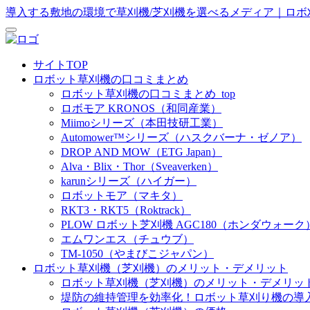
導入する敷地の環境で草刈機/芝刈機を選べるメディア｜ロボ
サイトTOP
ロボット草刈機の口コミまとめ
ロボット草刈機の口コミまとめ_top
ロボモア KRONOS（和同産業）
Miimoシリーズ（本田技研工業）
Automower™シリーズ（ハスクバーナ・ゼノア）
DROP AND MOW（ETG Japan）
Alva・​Blix・​Thor（Sveaverken）
karunシリーズ（ハイガー）
ロボットモア（マキタ）
RKT3・RKT5（Roktrack）
PLOW ロボット芝刈機 AGC180（ホンダウォーク
エムワンエス（チュウブ）
TM-1050（やまびこジャパン）
ロボット草刈機（芝刈機）のメリット・デメリット
ロボット草刈機（芝刈機）のメリット・デメリット_
堤防の維持管理を効率化！ロボット草刈り機の導