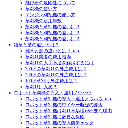
飛び石の危険性について
草刈機の使い方
エンジン刈払機の使い方
草刈機の耐用年数
芝刈機と草刈機の違いは？
草刈機と刈払機の違いは？
芝刈機と刈払機の違いは？
雑草と芝の違いとは？
雑草と芝の違いとは？_top
草刈り業者の費用相場
草刈りの人手不足を解消するには
300坪の草刈りの外注費用は？
200坪の草刈りの外注費用は？
100坪草刈り外注費用は？
草刈りは大変？
ロボット草刈機の導入・運用ノウハウ
ロボット草刈機の導入・運用ノウハウ_top
ロボット草刈機のワイヤー断線の原因
ロボット草刈機は刈り草処理が不要な理由
ロボット草刈機に必要な保険
ロボット草刈機の導入前チェック