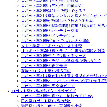
ロボット草刈機（芝刈機）の価格
ロボット草刈機（芝刈機）の補助金
ロボット草刈機は斜面で使用できる？
ロボット草刈り機はレンタルと購入どちらがいい
ロボット草刈機が故障した？原因と対処法
ロボット草刈機の保証期間は何年？購入前に見る
ロボット草刈機のバッテリー交換
ロボット草刈機のメンテナンス
ロボット草刈機が向いていない人や場面
人力・業者・ロボットのコスト比較
【ロボット草刈り機トラブル】電波の問題と対策
ロボット草刈機導入で失敗するケース
ロボット草刈機・ラジコン草刈機の使い方は？
ロボット草刈機の夜間走行
夏場のロボット草刈機活用術
ロボット草刈り機が動物被害を軽減する仕組みと
ロボット草刈機とスプリンクラーの併用で芝生管
ロボット草刈機の刃交換ガイド
ロボット草刈機の選び方・比較ガイド
ロボット草刈機の選び方・比較ガイド_top
日本製ロボット草刈機の特徴
乗用草刈機とロボット草刈機の比較