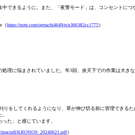
集中できるように。また、「夜警モード」は、
コンセントにつ
e（
https://note.com/oretachi4649/n/n366382cc1775
）
の処理に悩まされていました
。年3回、炎天下での作業は大き
草刈りをしてくれるようになり、草が伸び切る前に管理できるた
た。
わった」と感じています。
jp/img/pdf/KRONOS_20240621.pdf
）