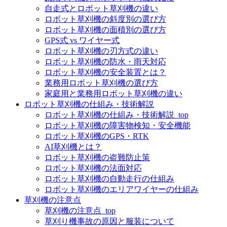
自走式とロボット草刈機の違い
ロボット草刈機の斜度別の選び方
ロボット草刈機の面積別の選び方
GPS式 vs ワイヤー式
ロボット草刈機の刃方式の違い
ロボット草刈機の防水・雨天対応
ロボット草刈機の安全装置とは？
業務用ロボット草刈機の選び方
家庭用と業務用ロボット草刈機の違い
ロボット草刈機の仕組み・技術解説
ロボット草刈機の仕組み・技術解説_top
ロボット草刈機の障害物検知・安全機能
ロボット草刈機のGPS・RTK
AI草刈機とは？
ロボット草刈機の盗難防止策
ロボット草刈機の法面対応
ロボット草刈機の自動走行の仕組み
ロボット草刈機のエリアワイヤーの仕組み
草刈機の注意点
草刈機の注意点_top
草刈り機事故の原因と服装について