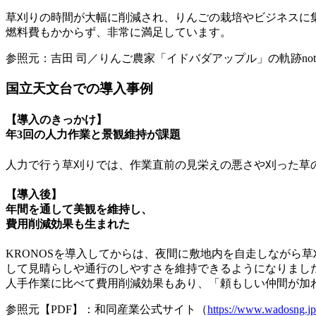
草刈りの時間が大幅に削減され、りんごの栽培やビジネスに
燃料費もかからず、非常に満足しています。
参照元：吉田 司／りんご農家「イドバダアップル」の軌跡not
国立天文台での導入事例
【導入のきっかけ】
年3回の人力作業と景観維持が課題
人力で行う草刈りでは、
作業直前の見栄えの悪さや刈った草
【導入後】
年間を通して美観を維持し、
費用削減効果も生まれた
KRONOSを導入してからは、夜間に敷地内を自走しながら
して見晴らしや通行のしやすさを維持できるようになりまし
人手作業に比べて費用削減効果もあり、「頼もしい仲間が加
参照元【PDF】：和同産業公式サイト（
https://www.wadosng.