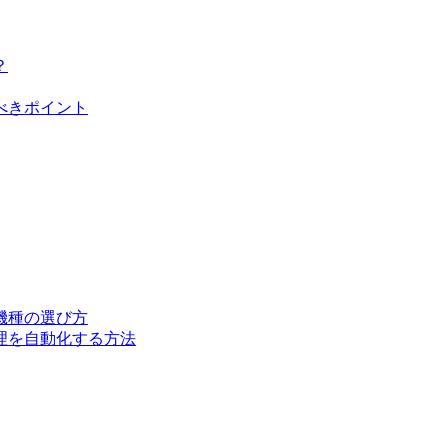
？
べきポイント
機種の選び方
理を自動化する方法