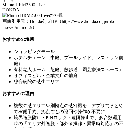
ミーモ
Miimo
HRM2500 Live
HONDA
画像引用元：Honda公式HP（https://www.honda.co.jp/robot-
mower/miimo-2/）
おすすめの場所
ショッピングモール
ホテルチェーン（中庭、プールサイド、レストラン前
庭）
有料老人ホーム（芝庭、散歩道、園芸療法スペース）
オフィスビル・企業支店の前庭
総合病院の芝生エリア
おすすめの理由
複数の芝エリアや別拠点の芝刈機を、
アプリでまとめ
て稼働予約
。拠点ごとの巡回や操作が不要に
境界逸脱防止・PINロック・遠隔停止
で、多台数運用
時の「エリア外逸脱・部外者操作・異常時対応」の不