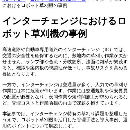
におけるロボット草刈機の事例
インターチェンジにおけるロ
ボット草刈機の事例
高速道路や自動車専用道路のインターチェンジ（IC）では、
交通の安全性を確保するために、敷地内の草刈り作業が欠か
せません。ランプ部や合流・分岐箇所、法面に雑草が繁茂す
ると、標識や案内板の視認性が低下し、事故リスクを高める
要因となります。
一方で、インターチェンジは交通量が多く、人力での草刈り
作業には常に危険が伴います。作業には交通規制や保安要員
の配置が必要となり、夜間作業や短時間施工が求められるな
ど、管理コストと作業負担の両面で課題を抱えています。
本記事では、インターチェンジ特有の草刈り課題を整理した
うえで、ロボット草刈機を活用した管理手法と導入事例、運
用のポイントについて解説します。