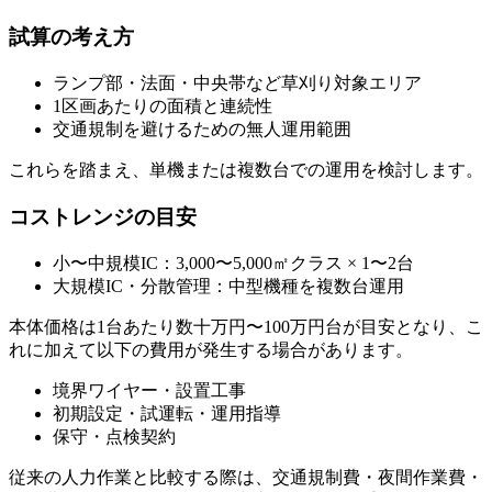
試算の考え方
ランプ部・法面・中央帯など草刈り対象エリア
1区画あたりの面積と連続性
交通規制を避けるための無人運用範囲
これらを踏まえ、単機または複数台での運用を検討します。
コストレンジの目安
小〜中規模IC：3,000〜5,000㎡クラス × 1〜2台
大規模IC・分散管理：中型機種を複数台運用
本体価格は1台あたり数十万円〜100万円台が目安となり、こ
れに加えて以下の費用が発生する場合があります。
境界ワイヤー・設置工事
初期設定・試運転・運用指導
保守・点検契約
従来の人力作業と比較する際は、
交通規制費・夜間作業費・