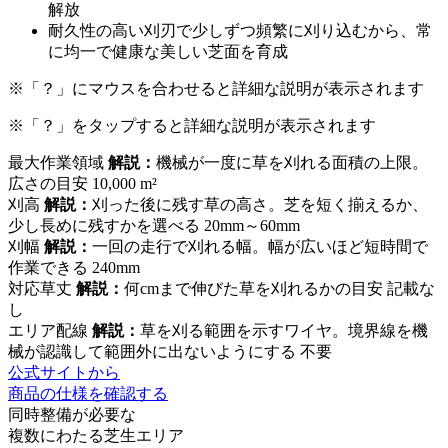
解放
耐久性の高い刈刃
で少しずつ頻繁に刈り込むから、常
に均一で健康な美しい芝面を育成
※「？」にマウスを合わせると詳細な説明が表示されます
※「？」をタップすると詳細な説明が表示されます
最大作業領域
解説：
機械が一度に草を刈れる面積の上限。
広さの目安
10,000 m²
刈高
解説：
刈った後に残す草の高さ。芝を短く揃えるか、
少し長めに残すかを選べる
20mm～60mm
刈幅
解説：
一回の走行で刈れる幅。幅が広いほど短時間で
作業できる
240mm
対応草丈
解説：
何cmまで伸びた草を刈れるかの目安
記載な
し
エリア配線
解説：
草を刈る範囲を示すワイヤ。境界線を機
械が認識して範囲外に出ないようにする
不要
公式サイトから
商品の仕様を確認する
同時整備が必要な
複数にわたる
芝生
エリア