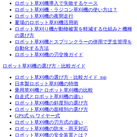
ロボット草刈機導入で失敗するケース
ロボット草刈機・ラジコン草刈機の使い方は？
ロボット草刈機の夜間走行
夏場のロボット草刈機活用術
ロボット草刈り機が動物被害を軽減する仕組みと機種
の選び方
ロボット草刈機とスプリンクラーの併用で芝生管理を
自動化する方法
ロボット草刈機の刃交換ガイド
ロボット草刈機の選び方・比較ガイド
ロボット草刈機の選び方・比較ガイド_top
日本製ロボット草刈機の特徴
乗用草刈機とロボット草刈機の比較
自走式とロボット草刈機の違い
ロボット草刈機の斜度別の選び方
ロボット草刈機の面積別の選び方
GPS式 vs ワイヤー式
ロボット草刈機の刃方式の違い
ロボット草刈機の防水・雨天対応
ロボット草刈機の安全装置とは？