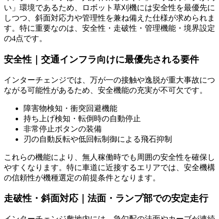
い」環境であるため、ロボット草刈機には安全性を最優先に
しつつ、斜面対応力や管理性を兼ね備えた仕様が求められま
す。特に重要なのは、
安全性・走破性・管理機能・境界設定
の4点です。
安全性｜交通インフラ向けに最優先される要件
インターチェンジでは、万が一の接触や逸脱が重大事故につ
ながる可能性があるため、安全機能の充実が不可欠です。
障害物検知・衝突回避機能
持ち上げ検知・転倒時の自動停止
非常停止ボタンの装備
刃の自動反転や低回転制御による飛石抑制
これらの機能により、無人稼働時でも周囲の安全性を確保し
やすくなります。特に車道に近接するエリアでは、
安全機構
の信頼性が機種選定の前提条件
となります。
走破性・斜面対応｜法面・ランプ部での安定走行
インターチェンジ敷地内には、急勾配の法面やカーブが連続