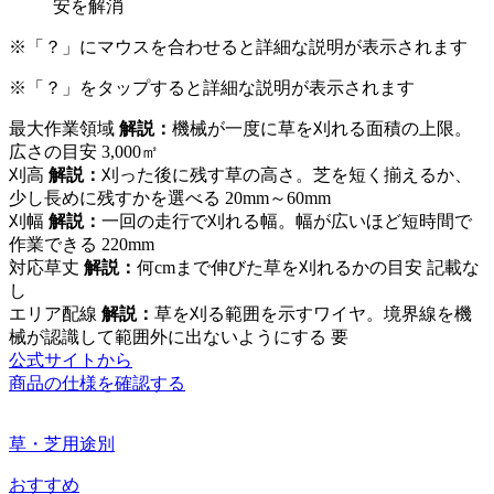
安を解消
※「？」にマウスを合わせると詳細な説明が表示されます
※「？」をタップすると詳細な説明が表示されます
最大作業領域
解説：
機械が一度に草を刈れる面積の上限。
広さの目安
3,000㎡
刈高
解説：
刈った後に残す草の高さ。芝を短く揃えるか、
少し長めに残すかを選べる
20mm～60mm
刈幅
解説：
一回の走行で刈れる幅。幅が広いほど短時間で
作業できる
220mm
対応草丈
解説：
何cmまで伸びた草を刈れるかの目安
記載な
し
エリア配線
解説：
草を刈る範囲を示すワイヤ。境界線を機
械が認識して範囲外に出ないようにする
要
公式サイトから
商品の仕様を確認する
草・芝用途別
おすすめ