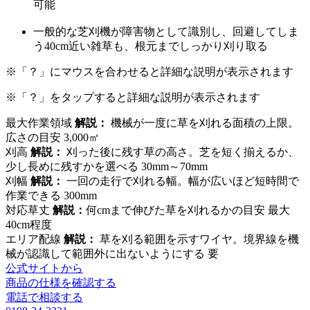
可能
一般的な芝刈機が障害物として識別し、回避してしま
う
40cm近い雑草
も、根元までしっかり刈り取る
※「？」にマウスを合わせると詳細な説明が表示されます
※「？」をタップすると詳細な説明が表示されます
最大作業領域
解説：
機械が一度に草を刈れる面積の上限。
広さの目安
3,000㎡
刈高
解説：
刈った後に残す草の高さ。芝を短く揃えるか、
少し長めに残すかを選べる
30mm～70mm
刈幅
解説：
一回の走行で刈れる幅。幅が広いほど短時間で
作業できる
300mm
対応草丈
解説：
何cmまで伸びた草を刈れるかの目安
最大
40cm程度
エリア配線
解説：
草を刈る範囲を示すワイヤ。境界線を機
械が認識して範囲外に出ないようにする
要
公式サイトから
商品の仕様を確認する
電話で相談する