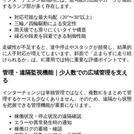
するランプ部が多く存在します。
対応可能な最大勾配（20°〜30°以上）
三輪／四輪駆動による安定性
雨天後でも滑りにくいタイヤ構造
縁石や段差を回避できる制御性能
走破性が不足すると、途中停止やスタックが頻発し、結果的
に人手対応が増えてしまいます。
斜面で「止まらずに走り続
けられるか」
は、IC運用では特に重要な評価ポイントです。
管理・遠隔監視機能｜少人数での広域管理を支え
る
インターチェンジは単独管理ではなく、複数ICをまとめて管
理するケースも少なくありません。そのため、遠隔から状態
を把握できる管理機能が重要になります。
稼働状況・停止状況の遠隔確認
エラーや異常発生時の通知
稼働ログの蓄積・確認