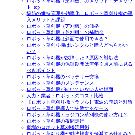
ロボット草刈機（芝刈機）のメリット・デメリッ
ト_top
堤防の維持管理を効率化！ロボット草刈り機の導
入メリットと課題
ロボット草刈機（芝刈機）の価格
ロボット草刈機（芝刈機）の補助金
ロボット草刈機は斜面で使用できる？
ロボット草刈り機はレンタルと購入どちらがい
い？
ロボット草刈機が故障した？原因と対処法
ロボット草刈機の保証期間は何年？購入前に見る
べきポイント
ロボット草刈機のバッテリー交換
ロボット草刈機のメンテナンス
ロボット草刈機が向いていない人や場面
人力・業者・ロボットのコスト比較
【ロボット草刈り機トラブル】電波の問題と対策
ロボット草刈機導入で失敗するケース
ロボット草刈機・ラジコン草刈機の使い方は？
ロボット草刈機の夜間走行
夏場のロボット草刈機活用術
ロボット草刈り機が動物被害を軽減する仕組みと