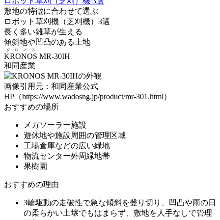
ロボット草刈（芝刈）機 3選
敷地の特徴に合わせて選ぶ
ロボット草刈機（芝刈機）3選
長く多い
雑草
が生える
傾斜地や凹凸のある土地
クロノス
KRONOS
MR-30IH
和同産業
画像引用元：和同産業公式
HP（https://www.wadosng.jp/product/mr-301.html）
おすすめの場所
メガソーラー施設
遊休地や施設周囲の管理区域
工場倉庫などの広い緑地
物流センター外周緑地帯
果樹園
おすすめの理由
3輪駆動の走破性
で急な傾斜を登り切り、凹凸や雨の日
の柔らかい土壌でもはまらず、敷地を人手なしで管理