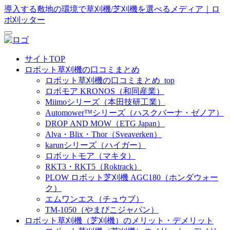
導入する敷地の環境で草刈機/芝刈機を選べるメディア｜ロ
ボ刈ッター
サイトTOP
ロボット草刈機の口コミまとめ
ロボット草刈機の口コミまとめ_top
ロボモア KRONOS（和同産業）
Miimoシリーズ（本田技研工業）
Automower™シリーズ（ハスクバーナ・ゼノア）
DROP AND MOW（ETG Japan）
Alva・​Blix・​Thor（Sveaverken）
karunシリーズ（ハイガー）
ロボットモア（マキタ）
RKT3・RKT5（Roktrack）
PLOW ロボット芝刈機 AGC180（ホンダウォー
ク）
エムワンエス（チュウブ）
TM-1050（やまびこジャパン）
ロボット草刈機（芝刈機）のメリット・デメリット