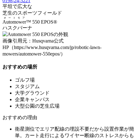
0198-24-3221
平坦で広大な
芝生
のスポーツフィールド
オートモア
Automower
™ 550 EPOS®
ハスクバーナ
画像引用元：Husqvarna公式
HP（https://www.husqvarna.com/jp/robotic-lawn-
mowers/automower-550epos/）
おすすめの場所
ゴルフ場
スタジアム
大学グラウンド
企業キャンパス
大型公園の芝生広場
おすすめの理由
衛星測位で
エリア配線の埋設不要
だから設置作業が簡
単。カート走行によるワイヤー断線のストレスからも