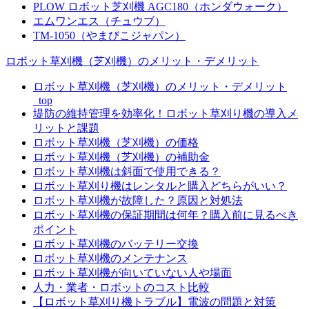
PLOW ロボット芝刈機 AGC180（ホンダウォーク）
エムワンエス（チュウブ）
TM-1050（やまびこジャパン）
ロボット草刈機（芝刈機）のメリット・デメリット
ロボット草刈機（芝刈機）のメリット・デメリット
_top
堤防の維持管理を効率化！ロボット草刈り機の導入メ
リットと課題
ロボット草刈機（芝刈機）の価格
ロボット草刈機（芝刈機）の補助金
ロボット草刈機は斜面で使用できる？
ロボット草刈り機はレンタルと購入どちらがいい？
ロボット草刈機が故障した？原因と対処法
ロボット草刈機の保証期間は何年？購入前に見るべき
ポイント
ロボット草刈機のバッテリー交換
ロボット草刈機のメンテナンス
ロボット草刈機が向いていない人や場面
人力・業者・ロボットのコスト比較
【ロボット草刈り機トラブル】電波の問題と対策