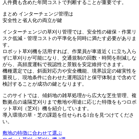
人件費
も含めた年間コストで判断することが重要です。
まとめ
インターチェンジ管理は
安全性と省人化の両立が鍵
インターチェンジの草刈り管理では、安全性の確保・作業リ
スク低減・管理コストの平準化を同時に満たす必要がありま
す。
ロボット草刈機を活用すれば、作業員が車道近くに立ち入ら
ずに草刈りが可能になり、交通規制の回数・時間を削減しな
がら、高頻度運転で視認性と景観を安定維持できます。
機種選定では、斜面対応力や安全機能、境界設定の確実性を
重視し、現地条件に合わせた運用設計と保守体制まで含めて
検討することが成功の鍵となります。
このサイトでは、傾斜地の雑草処理から広大な芝生管理、複
数拠点の遠隔芝刈りまで
敷地や用途に応じた特徴をもつロボ
ット草刈（芝刈）機を紹介
しています。
導入環境の草・芝の課題を任せられる1台を見つけてくださ
い。
敷地の特徴に合わせて選ぶ