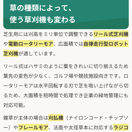
草の種類によって、
使う草刈機も変わる
芝生用には刈高をミリ単位で調整できる
リール式芝刈機
や
電動ロータリーモア
、広面積では
自律走行型ロボット
芝刈機
が適しています。
リール式はハサミのように葉をきれいに切り揃えるため
葉先の変色が少なく、ゴルフ場や競技施設向きです。ロ
ータリーモアは水平回転する刃で芝を吸い上げながら切
るため、大面積を短時間で処理でき企業の緑地管理にも
対応可能。
雑草が主体の場合は
刈払機
（ナイロンコード・チップソ
ー）や
フレールモア
、法面や太径草本に対応する
ラジコ