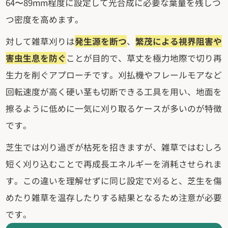
64〜89mm程度に設定して光合成に必要な葉量を残しつ
つ密度を高めます。
対して雑草刈りは
発生源を断つ
、
繁茂による視界阻害や
害虫生息を防ぐ
ことが目的で、草丈を極力地際で切り再
生力を削ぐアプローチです。刈払機やフレールモアなど
回転速度が高く硬い茎も切断できる工具を用い、地面を
擦るように低めに一気に刈り取るケースが多いのが特徴
です。
芝生では刈り過ぎが枯死を招きますが、雑草ではむしろ
短く刈り込むことで再成長エネルギーを消耗させられま
す。この違いを理解せずに同じ設定で刈ると、芝生を傷
めたり雑草を温存したりする結果となるため注意が必要
です。