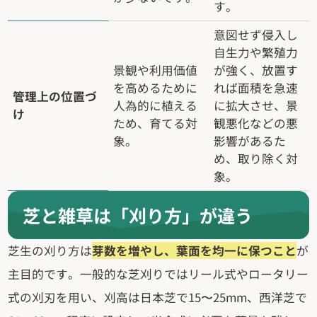
す。
意図せず侵入し
自生力や繁殖力
景観や利用価値
が強く、放置す
を高めるために
れば面積を急速
管理上の位置づ
人為的に植える
に拡大させ、景
け
ため、育てる対
観悪化などの悪
象。
影響があるた
め、取り除く対
象。
芝と雑草は「刈り方」が違う
芝生の刈り方は
芽数を増やし、葉面を均一に保つこと
が
主目的です。一般的な芝刈りではリール式やロータリー
式の刈刃を用い、刈高は日本芝で15〜25mm、西洋芝で