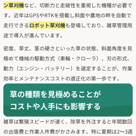
ン草刈機
など、切断力と走破性を重視した機種が必要で
す。近年はGPSやRTKを搭載し斜面や農地の畔を自動で
走行できる
ロボット草刈機
も登場しており、雑草管理用
途で導入が進んでいます。
密度、草丈、茎の硬さといった草の状態、斜面角度を見
極めて機械の駆動方式（車輪・クローラ）、刃の形式、
動力（エンジン・バッテリー）を選定することが、作業
効率とメンテナンスコストの適正化の第一歩です。
草の種類を見極めることが
コストや人手にも影響する
雑草は繁殖スピードが速く、除草を外注すると年間数回
の出張費と作業人件費がかさみます。特に夏期は2〜3週