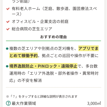
ラン前庭）
有料老人ホーム（芝庭、散歩道、園芸療法スペ
ース）
オフィスビル・企業支店の前庭
総合病院の芝生エリア
おすすめの理由
複数の芝エリアや別拠点の芝刈機を、
アプリでま
とめて稼働予約
。拠点ごとの巡回や操作が不要に
境界逸脱防止・PINロック・遠隔停止
で、多台数
運用時の「エリア外逸脱・部外者操作・異常時対
応」の不安を解消
※「？」をタップすると詳細な説明が表示されます
最大作業領域
3,000㎡