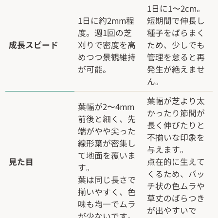
1日に1〜2cm。
1日に約2mm程
短期間で伸長し
度。週1回の芝
種子をばらまく
成長スピード
刈りで密度を高
ため、少しでも
めつつ景観維持
管理を怠ると再
が可能。
発生が絶えませ
ん。
葉幅が芝より太
葉幅が2〜4mm
かったり節間が
前後と細く、先
長く伸びたりと
端がやや尖った
不揃いな印象を
線形葉が密集し
与えます。
て地面を覆いま
見た目
点在的に生えて
す。
くるため、パッ
葉は同じ長さで
チ状の色ムラや
揃いやすく、色
草丈のばらつき
味も均一でムラ
が出やすいで
が少ないです。