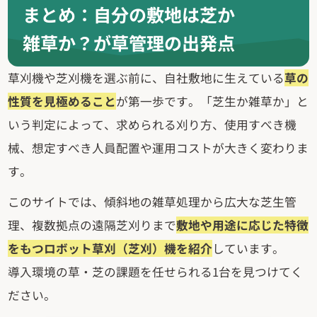
まとめ：自分の敷地は芝か
雑草か？が草管理の出発点
草刈機や芝刈機を選ぶ前に、自社敷地に生えている
草の
性質を見極めること
が第一歩です。「芝生か雑草か」と
いう判定によって、求められる刈り方、使用すべき機
械、想定すべき人員配置や運用コストが大きく変わりま
す。
このサイトでは、傾斜地の雑草処理から広大な芝生管
理、複数拠点の遠隔芝刈りまで
敷地や用途に応じた特徴
をもつロボット草刈（芝刈）機を紹介
しています。
導入環境の草・芝の課題を任せられる1台を見つけてく
ださい。