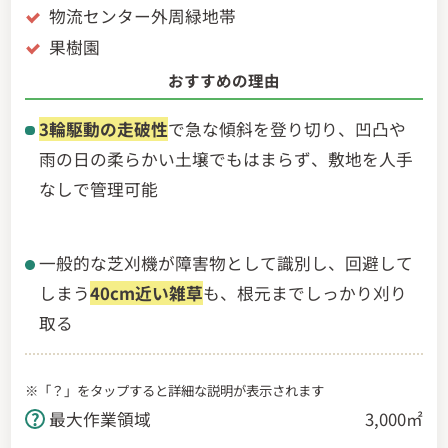
物流センター外周緑地帯
果樹園
おすすめの理由
3輪駆動の走破性
で急な傾斜を登り切り、凹凸や
雨の日の柔らかい土壌でもはまらず、敷地を人手
なしで管理可能
一般的な芝刈機が障害物として識別し、回避して
しまう
40cm近い雑草
も、根元までしっかり刈り
取る
※「？」をタップすると詳細な説明が表示されます
最大作業領域
3,000㎡