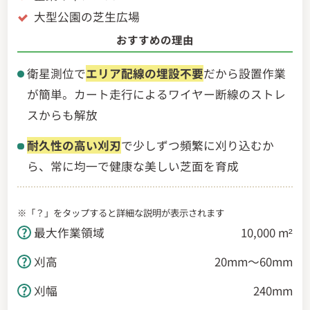
大型公園の芝生広場
おすすめの理由
衛星測位で
エリア配線の埋設不要
だから設置作業
が簡単。カート走行によるワイヤー断線のストレ
スからも解放
耐久性の高い刈刃
で少しずつ頻繁に刈り込むか
ら、常に均一で健康な美しい芝面を育成
※「？」をタップすると詳細な説明が表示されます
最大作業領域
10,000 m²
刈高
20mm～60mm
刈幅
240mm