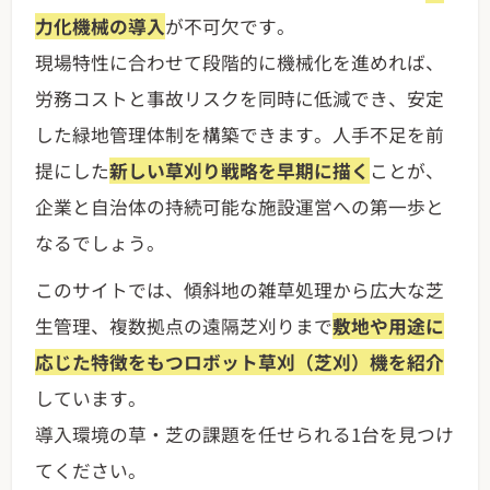
力化機械の導入
が不可欠です。
現場特性に合わせて段階的に機械化を進めれば、
労務コストと事故リスクを同時に低減でき、安定
した緑地管理体制を構築できます。人手不足を前
提にした
新しい草刈り戦略を早期に描く
ことが、
企業と自治体の持続可能な施設運営への第一歩と
なるでしょう。
このサイトでは、傾斜地の雑草処理から広大な芝
生管理、複数拠点の遠隔芝刈りまで
敷地や用途に
応じた特徴をもつロボット草刈（芝刈）機を紹介
しています。
導入環境の草・芝の課題を任せられる1台を見つけ
てください。