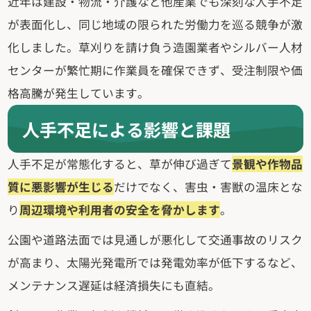
近年は建設・物流・介護など他産業でも深刻な人手不足
が表面化し、同じ地域の限られた労働力を巡る競争が激
化しました。草刈りを請け負う造園業者やシルバー人材
センターが繁忙期に作業員を確保できず、受注制限や価
格高騰が発生しています。
人手不足による影響と課題
人手不足が常態化すると、草が伸び過ぎて
景観や作物品
質に悪影響が生じる
だけでなく、害虫・害獣の温床とな
り
周辺環境や利用者の安全を脅かします
。
公園や道路法面では見通しが悪化して交通事故のリスク
が高まり、太陽光発電所では発電効率が低下するなど、
メンテナンス遅延は経済損失にも直結。