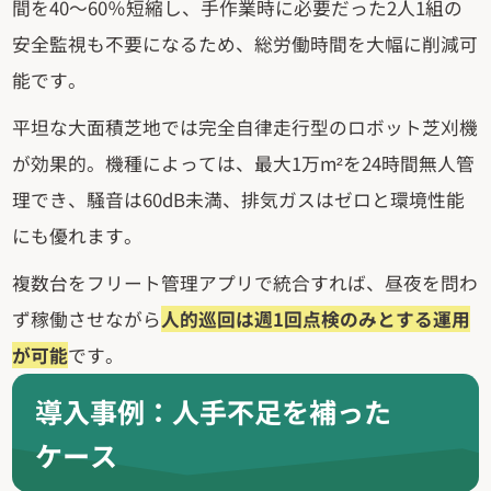
間を40～60％短縮し、手作業時に必要だった2人1組の
安全監視も不要になるため、総労働時間を大幅に削減可
能です。
平坦な大面積芝地では完全自律走行型のロボット芝刈機
が効果的。機種によっては、最大1万m²を24時間無人管
理でき、騒音は60dB未満、排気ガスはゼロと環境性能
にも優れます。
複数台をフリート管理アプリで統合すれば、昼夜を問わ
ず稼働させながら
人的巡回は週1回点検のみとする運用
が可能
です。
導入事例：人手不足を補った
ケース