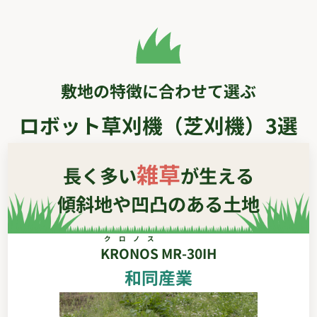
敷地の特徴に合わせて選ぶ
ロボット草刈機（芝刈機）3選
雑草
長く多い
が生える
傾斜地や凹凸のある土地
クロノス
KRONOS
MR-30IH
和同産業