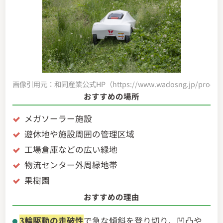
画像引用元：和同産業公式HP（https://www.wadosng.jp/product/
おすすめの場所
メガソーラー施設
遊休地や施設周囲の管理区域
工場倉庫などの広い緑地
物流センター外周緑地帯
果樹園
おすすめの理由
3輪駆動の走破性
で急な傾斜を登り切り、凹凸や