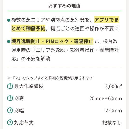
おすすめの理由
複数の芝エリアや別拠点の芝刈機を、
アプリでま
とめて稼働予約
。拠点ごとの巡回や操作が不要に
境界逸脱防止・PINロック・遠隔停止
で、多台数
運用時の「エリア外逸脱・部外者操作・異常時対
応」の不安を解消
※「？」をタップすると詳細な説明が表示されます
最大作業領域
3,000㎡
刈高
20mm～60mm
刈幅
220mm
対応草丈
記載なし