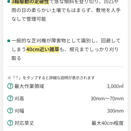
3輪駆動の走破性
で急な傾斜を登り切り、凹凸や
雨の日の柔らかい土壌でもはまらず、敷地を人手
なしで管理可能
一般的な芝刈機が障害物として識別し、回避して
しまう
40cm近い雑草
も、根元までしっかり刈り
取る
※「？」をタップすると詳細な説明が表示されます
最大作業領域
3,000㎡
刈高
30mm～70mm
刈幅
300mm
草・芝用途別
対応草丈
最大40cm程度
おすすめロボット草刈り機3選